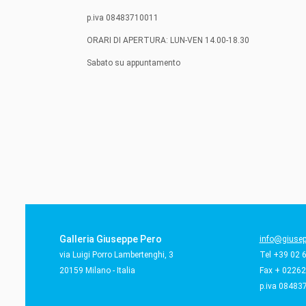
p.iva 08483710011
ORARI DI APERTURA: LUN-VEN 14.00-18.30
Sabato su appuntamento
Galleria Giuseppe Pero
info@giusepp
via Luigi Porro Lambertenghi, 3
Tel +39 02 
20159 Milano - Italia
Fax + 0226
p.iva 08483