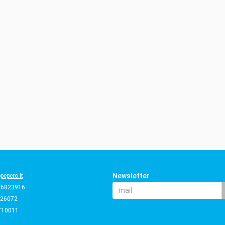
Newsletter
epero.it
66823916
226072
710011