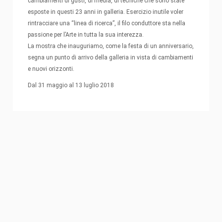
cambiamenti di gusti, di media, di tecniche che sono state
esposte in questi 23 anni in galleria. Esercizio inutile voler
rintracciare una “linea di ricerca”, il filo conduttore sta nella
passione per l’Arte in tutta la sua interezza.
La mostra che inauguriamo, come la festa di un anniversario,
segna un punto di arrivo della galleria in vista di cambiamenti
e nuovi orizzonti.
Dal 31 maggio al 13 luglio 2018