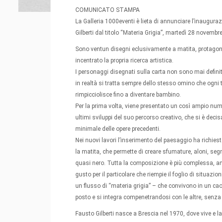
COMUNICATO STAMPA
La Galleria 1000eventi è lieta di annunciare l’inaugur
Gilberti dal titolo “Materia Grigia”, martedì 28 novembr
Sono ventun disegni eclusivamente a matita, protagonis
incentrato la propria ricerca artistica.
I personaggi disegnati sulla carta non sono mai defini
in realtà si tratta sempre dello stesso omino che ogni 
rimpicciolisce fino a diventare bambino.
Per la prima volta, viene presentato un così ampio numer
ultimi sviluppi del suo percorso creativo, che si è dec
minimale delle opere precedenti.
Nei nuovi lavori l’inserimento del paesaggio ha richies
la matita, che permette di creare sfumature, aloni, segni 
quasi nero. Tutta la composizione è più complessa, anc
gusto per il particolare che riempie il foglio di situazio
un flusso di “materia grigia” – che convivono in un ca
posto e si integra compenetrandosi con le altre, senza
Fausto Gilberti nasce a Brescia nel 1970, dove vive e l