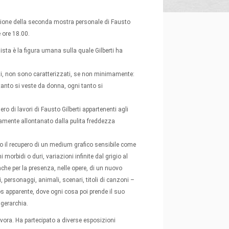
azione della seconda mostra personale di Fausto
e ore 18.00.
ta è la figura umana sulla quale Gilberti ha
ti, non sono caratterizzati, se non minimamente:
tanto si veste da donna, ogni tanto si
o di lavori di Fausto Gilberti appartenenti agli
isamente allontanato dalla pulita freddezza
to il recupero di un medium grafico sensibile come
morbidi o duri, variazioni infinite dal grigio al
he per la presenza, nelle opere, di un nuovo
ni, personaggi, animali, scenari, titoli di canzoni –
os apparente, dove ogni cosa poi prende il suo
 gerarchia.
avora. Ha partecipato a diverse esposizioni