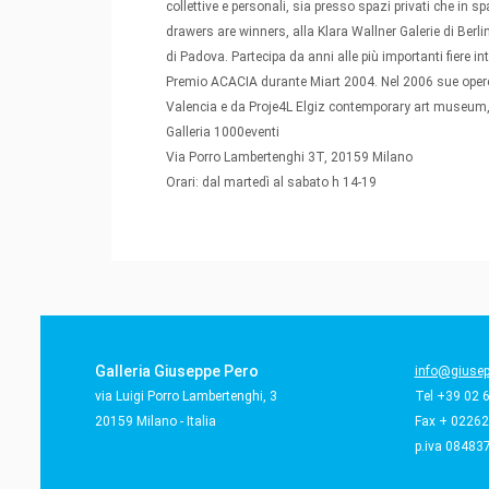
collettive e personali, sia presso spazi privati che in s
drawers are winners, alla Klara Wallner Galerie di Ber
di Padova. Partecipa da anni alle più importanti fiere i
Premio ACACIA durante Miart 2004. Nel 2006 sue opere 
Valencia e da Proje4L Elgiz contemporary art museum,
Galleria 1000eventi
Via Porro Lambertenghi 3T, 20159 Milano
Orari: dal martedì al sabato h 14-19
Galleria Giuseppe Pero
info@giusepp
via Luigi Porro Lambertenghi, 3
Tel +39 02 
20159 Milano - Italia
Fax + 0226
p.iva 08483