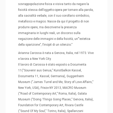
sovrappopolazione fisica e visiva tanto da negare la
fisicità stessa dell’oggetto-opera per tornare alla parola,
alla sacralità verbale, con il suo corollario simbolico,
metafisico e magico. Nasce da qui il progetto di non
produrre opere, ma descriverne la presenza
immaginaria in luoghi reali, un discorso sulla
negazione delle immagini e della fisicità, un’“estetica
della sparizione”, l’incipit di un silenzio.”
Arianna Carossa è nata a Genova, Italia, nel 1973. Vive
e lavora a New York City.
Il lavoro di Carossa è stato esposto a Documenta
11(“Souvenir aus Genua,” Kunstbalkon Kassel,
Documenta 11, Kassel, Germania), Guggenheim
Museum (“James Turrel and Me, Story of Love Affairs,”
New York, USA), Frieze NY 2013, MACRO Museum
(“Road of Contemporary Art,” Roma, Italia), Galata
Museum (“Doing Things Going Places,” Genova, Italia),
Foundation for Contemporary Art, Rivara Castle
(“Sound Of My Soul,” Torino, Italia), Spallanzani