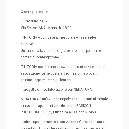
Opening reception
20 febbraio 2015
Via Sciesa 24/A, Milano h. 18.00
TINTORIA è combinare, mescolare e fissare idee
creative.
Un laboratorio di cromologia per stendere pensieri e
contenuti contemporanei.
TINTORIA sceglie uno show room, la stanza e la sua
esposizione, per accostare declinazioni e progetti
artistici, apparentemente lontani.
Il progetto è in collaborazione con SENATURA.
SENATURA è un’azienda napoletana dedicata al mondo
maschile, rappresentante dei brand BASICON,
PULCHRUM!, SRP by Pulchrum e Basicon Ricerca.
Il primo appuntamento è con Arianna Carossa, e sarà
presentato il libro The aesthetic of my disappearance