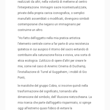
realizzati da altri, nella volontà di metterne al centro
l’interpretazione. Immagini sacre ricontestualizzate,
private della propria carica iconografica, o semplici
manufatti assemblati o modificati, divengono simboli
contemporanei che negano un immaginario per
costruirne un altro.
“Ho fatto dell’oggetto nella mia pratica artistica
l’elemento centrale come a far parte di una resistenza
ipotetica in cui auspico il ritorno del sacro evitando di
contribuire alla saturazione fisica e visiva, una sorta di
etica ecologica. L’utilizzo di opere d’altri per creare le
mie, come nel caso di Anemic Cinema di Duchamp,
l’installazione di Turrel al Guggeheim, i mobili di Gio
Ponti,
le maioliche del gruppo Cobra, si inscrive quindi nella
trasformazione del significato, tornando alla
dimensione del simbolo, dell’ illusione nietzscheana. La
mia ricerca che parte dall’oggetto risparmiato, si spinge
oggi all’estremo quasi fobico di evitare la