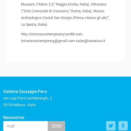
Museum (“Ketos 2.0,” Reggio Emilia, Italia), Vittoriano
(“Ente Comunale di Consumo,” Roma, Italia), Museo
Archeologico Castel San Giorgio (Prima c’erano gli altri”,
La Spezia, Italia).
http://tintoriacontemporary.tumblr.com
tintoriacontemporary@gmail.com
sales@senatura.it
Galleria Giuseppe Pero
via Luigi Porro Lambertenghi, 3
20159 Milano - Italia
Newsletter
SEND