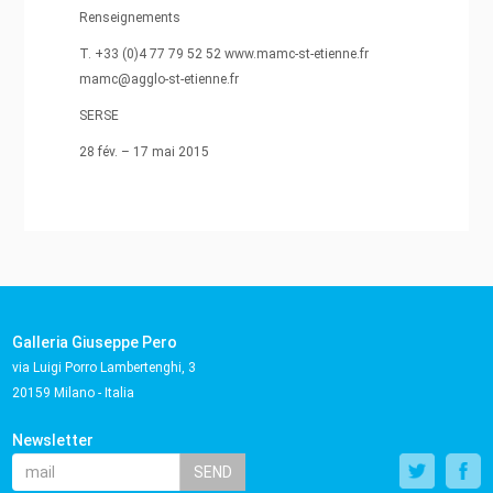
Renseignements
T. +33 (0)4 77 79 52 52 www.mamc-st-etienne.fr
mamc@agglo-st-etienne.fr
SERSE
28 fév. – 17 mai 2015
Galleria Giuseppe Pero
via Luigi Porro Lambertenghi, 3
20159 Milano - Italia
Newsletter
SEND